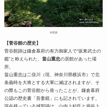
本郭跡
【菅谷館の歴史】
菅谷館跡は鎌倉幕府の有力御家人で”坂東武士の
鑑”と称えられた、
畠山重忠
の居館があった場
所。
畠山重忠は二俣川（現、神奈川県横浜市）で北
条義時を大将とする大軍に滅ぼされますが、そ
の際もこの菅谷館から発ったことが、鎌倉幕府
公認の歴史書「吾妻鏡」にも記されています。
現在残っている城郭跡は、山内上杉氏と扇谷上