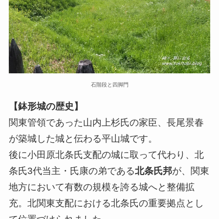
石階段と四脚門
【鉢形城の歴史】
関東管領であった山内上杉氏の家臣、長尾景春
が築城した城と伝わる平山城です。
後に小田原北条氏支配の城に取って代わり、北
条氏3代当主・氏康の弟である
北条氏邦
が、関東
地方において有数の規模を誇る城へと整備拡
充。北関東支配における北条氏の重要拠点とし