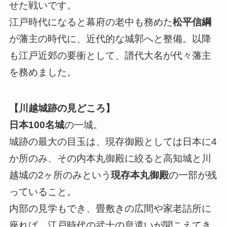
せた戦いです。
江戸時代になると幕府の老中も務めた
松平信綱
が藩主の時代に、近代的な城郭へと整備。以降
も江戸近郊の要衝として、譜代大名が代々藩主
を務めました。
【川越城跡の見どころ】
日本100名城
の一城。
城跡の最大の目玉は、現存御殿としては日本に4
か所のみ、その内本丸御殿に絞ると高知城と川
越城の2ヶ所のみという
現存本丸御殿
の一部が残
っていること。
内部の見学もでき、畳敷きの広間や家老詰所に
座れば、江戸時代の武士の息遣いが聞こえてき