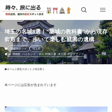
埼玉の名城8選！”築城の教科書”から現存
御殿まで、歩いて楽しむ戦国の遺構
歴史スポット
埼玉県
城
博物館
ハイキング・登山
特集記事
埼玉県
ピックアップ
ホーム
歴史スポット
埼玉県
本ページには広告が含まれています