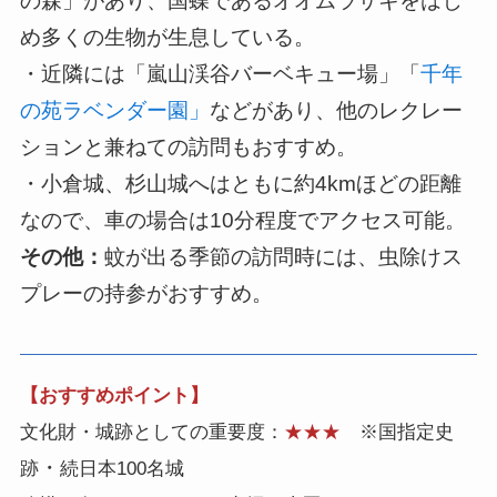
の森」があり、国蝶であるオオムラサキをはじ
め多くの生物が生息している。
・近隣には「嵐山渓谷バーベキュー場」「
千年
の苑ラベンダー園」
などがあり、他のレクレー
ションと兼ねての訪問もおすすめ。
・小倉城、杉山城へはともに約4kmほどの距離
なので、車の場合は10分程度でアクセス可能。
その他：
蚊が出る季節の訪問時には、虫除けス
プレーの持参がおすすめ。
【おすすめポイント】
文化財・城跡としての重要度：
★★★
※国指定史
・
跡
続日本100名城