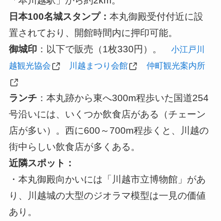
「本川越駅」から約2km。
日本100名城スタンプ：
本丸御殿受付付近に設
置されており、開館時間内に押印可能。
御城印
：以下で販売（1枚330円）。
小江戸川
越観光協会
川越まつり会館
仲町観光案内所
ランチ
：本丸跡から東へ300m程歩いた国道254
号沿いには、いくつか飲食店がある（チェーン
店が多い）。西に600～700m程歩くと、川越の
街中らしい飲食店が多くある。
近隣スポット：
・本丸御殿向かいには「川越市立博物館」があ
り、川越城の大型のジオラマ模型は一見の価値
あり。