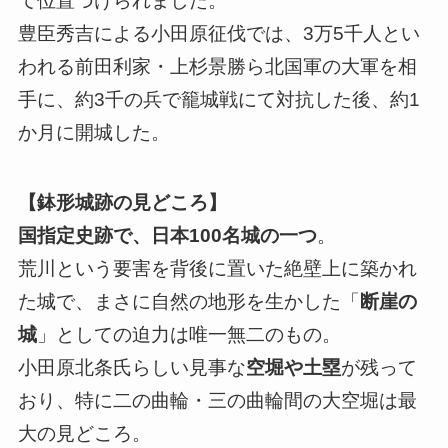
て位置づけられました。
豊臣秀吉による小田原征伐では、3万5千人とい
われる前田利家・上杉景勝ら北国軍の大軍を相
手に、約3千の兵で籠城戦にて対抗した後、約1
か月に開城した。
【鉢形城跡の見どころ】
国指定史跡で、日本100名城の一つ
。
荒川という要害を背後に置いた絶壁上に築かれ
た城で、まさに自然の地形を生かした「
断崖の
城
」としての迫力は唯一無二のもの。
小田原北条氏らしい見事な
空堀や土塁
が残って
おり、特に二の曲輪・三の曲輪間の大空堀は最
大の見どころ。