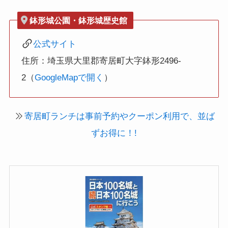
鉢形城公園・鉢形城歴史館
公式サイト
住所：埼玉県大里郡寄居町大字鉢形2496-
2（
GoogleMapで開く
）
寄居町ランチは事前予約やクーポン利用で、並ば
ずお得に！!