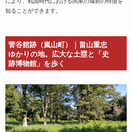
により、戦国時代における関東の城郭の特徴を
知ることができます。
菅谷館跡（嵐山町）｜畠山重忠
ゆかりの地。広大な土塁と「史
跡博物館」を歩く