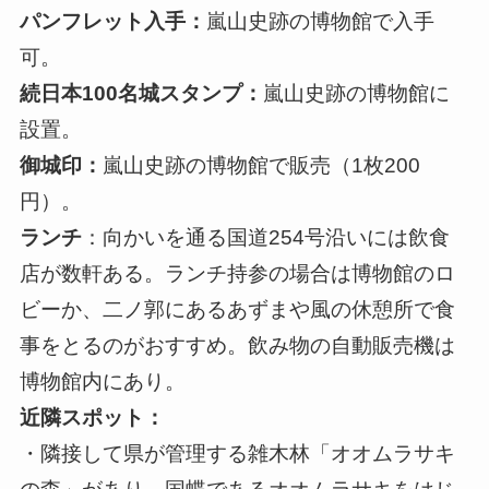
パンフレット入手：
嵐山史跡の博物館で入手
可。
続日本100名城スタンプ：
嵐山史跡の博物館に
設置。
御城印：
嵐山史跡の博物館で販売（1枚200
円）。
ランチ
：向かいを通る国道254号沿いには飲食
店が数軒ある。ランチ持参の場合は博物館のロ
ビーか、二ノ郭にあるあずまや風の休憩所で食
事をとるのがおすすめ。飲み物の自動販売機は
博物館内にあり。
近隣スポット：
・隣接して県が管理する雑木林「オオムラサキ