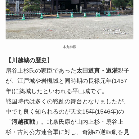
本丸御殿
【川越城の歴史】
扇谷上杉氏の家臣であった
太田道真・道灌
親子
が、江戸城や岩槻城と同時期の長禄元年(1457
年)に築城したといわれる平山城です。
戦国時代は多くの戦乱の舞台となりましたが、
中でも良く知られるのが天文15年(1546年)の
「
河越夜戦
」。北条氏康が山内上杉・扇谷上
杉・古河公方連合軍に対し、奇跡の逆転劇を見