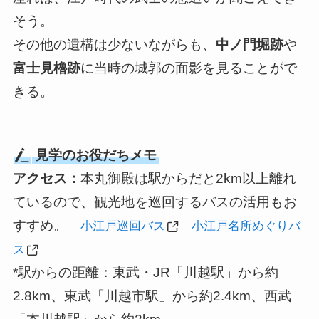
そう。
その他の遺構は少ないながらも、
中ノ門堀跡
や
富士見櫓跡
に当時の城郭の面影を見ることがで
きる。
見学のお役だちメモ
アクセス：
本丸御殿は駅からだと2km以上離れ
ているので、観光地を巡回するバスの活用もお
すすめ。
小江戸巡回バス
小江戸名所めぐりバ
ス
*駅からの距離：東武・JR「川越駅」から約
2.8km、東武「川越市駅」から約2.4km、西武