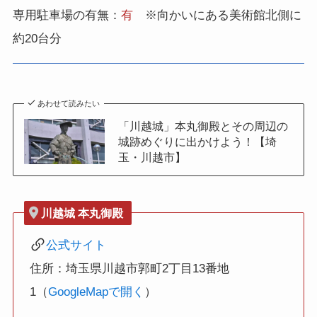
専用駐車場の有無：
有
※向かいにある美術館北側に
約20台分
あわせて読みたい
「川越城」本丸御殿とその周辺の
城跡めぐりに出かけよう！【埼
玉・川越市】
川越城 本丸御殿
公式サイト
住所：埼玉県川越市郭町2丁目13番地
1（
GoogleMapで開く
）