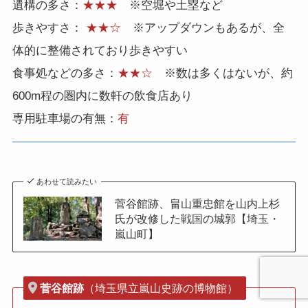
遺構の多さ：
★★★
※空堀や土塁など
歩きやすさ：
★★☆
※アップダウンもあるが、全
体的に整備されており歩きやすい
食事処などの多さ：
★★☆
※数は多くはないが、約
600m程の圏内に数軒の飲食店あり
専用駐車場の有無：
有
あわせて読みたい
菅谷館跡、畠山重忠館を山内上杉
氏が改修した戦国の城郭【埼玉・
嵐山町】
菅谷館跡
（埼玉県立嵐山史跡の博物館）