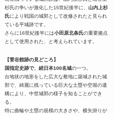
杉氏の争いが激化した15世紀後半に、
山内上杉
氏
により戦国の城郭として改修されたと見られ
ている平城跡です。
さらに16世紀後半には
小田原北条氏
の重要拠点
として使用された、と考えられています。
【菅谷館跡の見どころ】
国指定史跡で、続日本100名城
の一つ。
台地状の地形をした広大な敷地に築城された城
郭で、綺麗に残っている巨大な土塁や空堀の遺
構により、中世城郭の様子を知ることができ
る。
特に曲輪や土塁の規模の大きさや、横矢掛りが