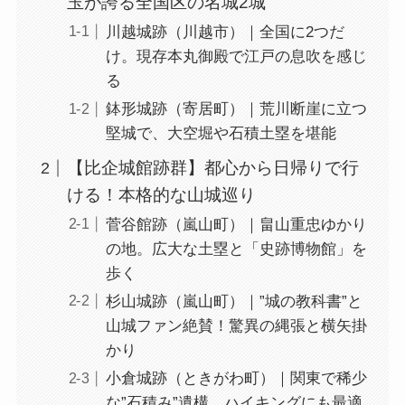
玉が誇る全国区の名城2城
川越城跡（川越市）｜全国に2つだ
け。現存本丸御殿で江戸の息吹を感じ
る
鉢形城跡（寄居町）｜荒川断崖に立つ
堅城で、大空堀や石積土塁を堪能
【比企城館跡群】都心から日帰りで行
ける！本格的な山城巡り
菅谷館跡（嵐山町）｜畠山重忠ゆかり
の地。広大な土塁と「史跡博物館」を
歩く
杉山城跡（嵐山町）｜”城の教科書”と
山城ファン絶賛！驚異の縄張と横矢掛
かり
小倉城跡（ときがわ町）｜関東で稀少
な”石積み”遺構。ハイキングにも最適