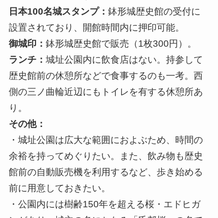
日本100名城スタンプ：
鉢形城歴史館の受付に
設置されており、開館時間内に押印可能。
御城印：
鉢形城歴史館で販売（1枚300円）。
ランチ：
城址公園内に飲食店はない。持参して
歴史館前の休憩所などで食事するのも一考。西
側の三ノ曲輪近辺にもトイレを有する休憩所あ
り。
その他：
・城址公園は広大な範囲におよぶため、時間の
余裕を持ってめぐりたい。また、飲み物も歴史
館前の自動販売機を利用するなど、歩き始める
前に用意しておきたい。
・公園内には樹齢150年を超える桜・エドヒガ