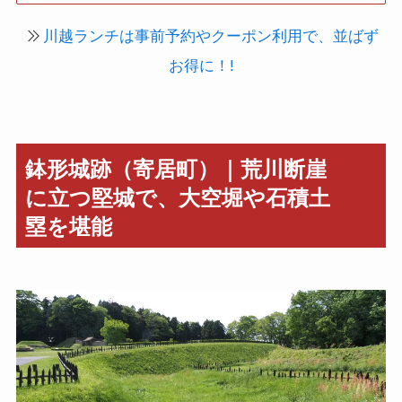
川越ランチは事前予約やクーポン利用で、並ばず
お得に！!
鉢形城跡（寄居町）｜荒川断崖
に立つ堅城で、大空堀や石積土
塁を堪能