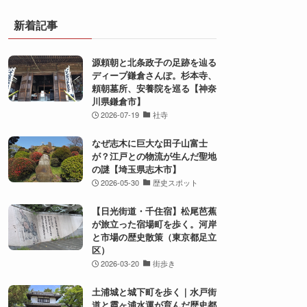
新着記事
源頼朝と北条政子の足跡を辿る
ディープ鎌倉さんぽ。杉本寺、
頼朝墓所、安養院を巡る【神奈
川県鎌倉市】
2026-07-19
社寺
なぜ志木に巨大な田子山富士
が？江戸との物流が生んだ聖地
の謎【埼玉県志木市】
2026-05-30
歴史スポット
【日光街道・千住宿】松尾芭蕉
が旅立った宿場町を歩く。河岸
と市場の歴史散策（東京都足立
区）
2026-03-20
街歩き
土浦城と城下町を歩く｜水戸街
道と霞ヶ浦水運が育んだ歴史都