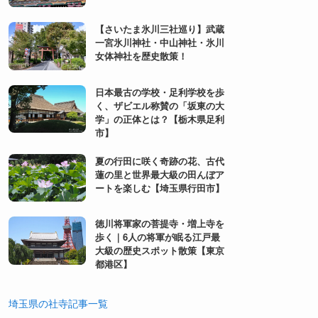
【さいたま氷川三社巡り】武蔵
一宮氷川神社・中山神社・氷川
女体神社を歴史散策！
日本最古の学校・足利学校を歩
く、ザビエル称賛の「坂東の大
学」の正体とは？【栃木県足利
市】
夏の行田に咲く奇跡の花、古代
蓮の里と世界最大級の田んぼア
ートを楽しむ【埼玉県行田市】
徳川将軍家の菩提寺・増上寺を
歩く｜6人の将軍が眠る江戸最
大級の歴史スポット散策【東京
都港区】
埼玉県の社寺記事一覧