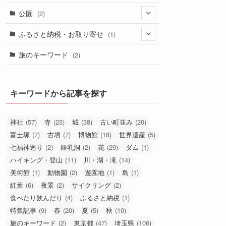
(1)
(2)
(2)
(1)
(4)
(1)
公園
(2)
(2)
(3)
(1)
(4)
(2)
ふるさと納税・お取り寄せ
(1)
(1)
(1)
(1)
旅のキーワード
(2)
(1)
(2)
キーワードから記事を探す
神社
(57)
寺
(23)
城
(38)
古い町並み
(20)
富士塚
(7)
古墳
(7)
博物館
(18)
世界遺産
(5)
七福神巡り
(2)
鍾乳洞
(2)
花
(29)
ダム
(1)
ハイキング・登山
(11)
川・湖・滝
(14)
美術館
(1)
動物園
(2)
遊園地
(1)
島
(1)
紅葉
(6)
夜景
(2)
サイクリング
(2)
食べたり飲んだり
(4)
ふるさと納税
(1)
特集記事
(9)
春
(20)
夏
(5)
秋
(10)
旅のキーワード
(2)
東京都
(47)
埼玉県
(106)