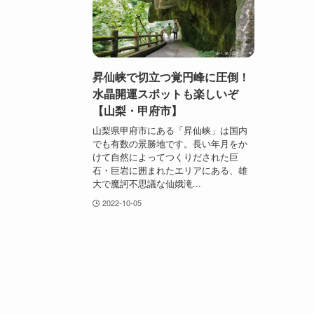
昇仙峡で切立つ覚円峰に圧倒！
水晶開運スポットも楽しいぞ
【山梨・甲府市】
山梨県甲府市にある「昇仙峡」は国内
でも有数の景勝地です。長い年月をか
けて自然によってつくりだされた巨
石・巨岩に囲まれたエリアにある、雄
大で魔訶不思議な仙娥滝...
2022-10-05