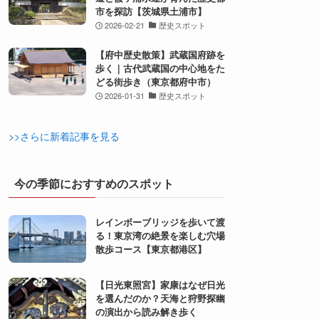
市を探訪【茨城県土浦市】
2026-02-21
歴史スポット
【府中歴史散策】武蔵国府跡を
歩く｜古代武蔵国の中心地をた
どる街歩き（東京都府中市）
2026-01-31
歴史スポット
>>さらに新着記事を見る
今の季節におすすめのスポット
レインボーブリッジを歩いて渡
る！東京湾の絶景を楽しむ穴場
散歩コース【東京都港区】
【日光東照宮】家康はなぜ日光
を選んだのか？天海と狩野探幽
の演出から読み解き歩く