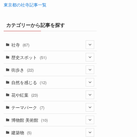
東京都の社寺記事一覧
カテゴリーから記事を探す
社寺
(67)
(33)
歴史スポット
(51)
(18)
(2)
街歩き
(22)
(1)
(22)
(13)
自然を感じる
(12)
(3)
(10)
(5)
(2)
花や紅葉
(23)
(4)
(2)
(1)
(4)
(17)
テーマパーク
(7)
(2)
(4)
(1)
(1)
(4)
(6)
博物館 美術館
(10)
(2)
(2)
(1)
(1)
(1)
(1)
(6)
建築物
(5)