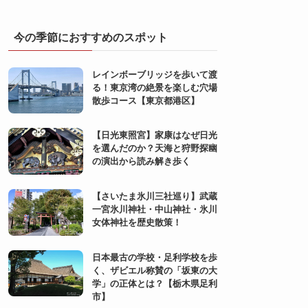
今の季節におすすめのスポット
レインボーブリッジを歩いて渡
る！東京湾の絶景を楽しむ穴場
散歩コース【東京都港区】
【日光東照宮】家康はなぜ日光
を選んだのか？天海と狩野探幽
の演出から読み解き歩く
【さいたま氷川三社巡り】武蔵
一宮氷川神社・中山神社・氷川
女体神社を歴史散策！
日本最古の学校・足利学校を歩
く、ザビエル称賛の「坂東の大
学」の正体とは？【栃木県足利
市】