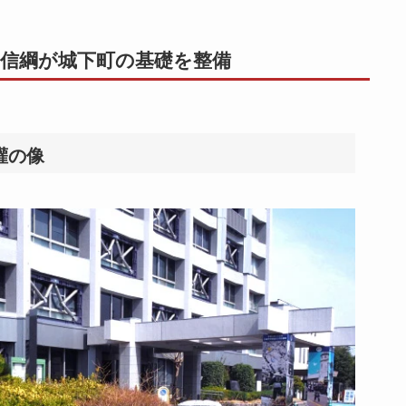
平信綱が城下町の基礎を整備
灌の像