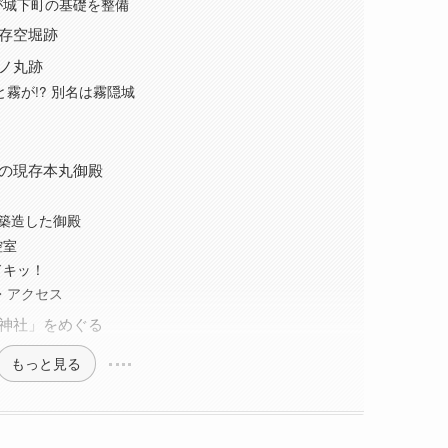
が城下町の基礎を整備
存空堀跡
ノ丸跡
霧が!? 別名は霧隠城
の現存本丸御殿
築造した御殿
控室
ドキッ！
・アクセス
神社」をめぐる
もっと見る