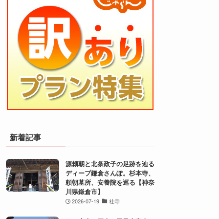
新着記事
源頼朝と北条政子の足跡を辿る
ディープ鎌倉さんぽ。杉本寺、
頼朝墓所、安養院を巡る【神奈
川県鎌倉市】
2026-07-19
社寺