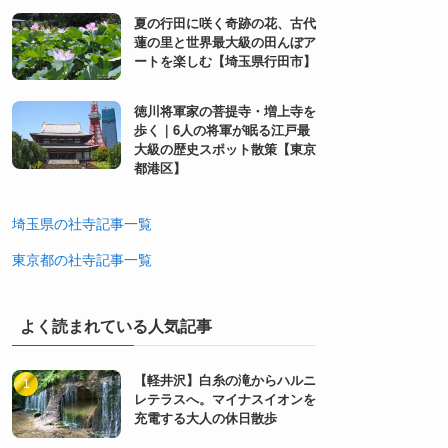
夏の行田に咲く奇跡の花、古代
蓮の里と世界最大級の田んぼア
ートを楽しむ【埼玉県行田市】
徳川将軍家の菩提寺・増上寺を
歩く｜6人の将軍が眠る江戸最
大級の歴史スポット散策【東京
都港区】
埼玉県の社寺記事一覧
東京都の社寺記事一覧
よく読まれている人気記事
【軽井沢】白糸の滝からハルニ
レテラスへ。マイナスイオンを
充電する大人の休日散歩