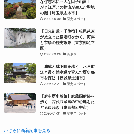
なぜ志木に巨大な田子山富士
が？江戸との物流が生んだ聖地
の謎【埼玉県志木市】
2026-05-30
歴史スポット
【日光街道・千住宿】松尾芭蕉
が旅立った宿場町を歩く。河岸
と市場の歴史散策（東京都足立
区）
2026-03-20
街歩き
土浦城と城下町を歩く｜水戸街
道と霞ヶ浦水運が育んだ歴史都
市を探訪【茨城県土浦市】
2026-02-21
歴史スポット
【府中歴史散策】武蔵国府跡を
歩く｜古代武蔵国の中心地をた
どる街歩き（東京都府中市）
2026-01-31
歴史スポット
>>さらに新着記事を見る