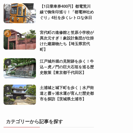
【1日乗車券400円】都電荒川
線で御朱印巡り！「都電神社め
ぐり」4社を歩くレトロな休日
宮代町の進修館と笠原小学校が
異次元すぎ！象設計集団が仕掛
けた建築物たち【埼玉県宮代
町】
江戸城外堀の見附跡を歩く！牛
込～虎ノ門の巨大石垣を巡る歴
史散策【東京都千代田区】
土浦城と城下町を歩く｜水戸街
道と霞ヶ浦水運が育んだ歴史都
市を探訪【茨城県土浦市】
カテゴリーから記事を探す