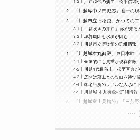
江戸時代の藩主・松平信綱
「川越城中ノ門堀跡」唯一の現
「川越市立博物館」かつての二
「霧吹きの井戸」 敵が来ると
城郭周囲を水堀が囲む
川越市立博物館の詳細情報
「川越城本丸御殿」東日本唯一
全国的にも貴重な現存御殿
川越4代目藩主・松平斉典が
広間は藩主との対面を待つ
家老詰所のリアルな人形に
川越城 本丸御殿の詳細情報
「川越城富士見櫓跡」「三芳野