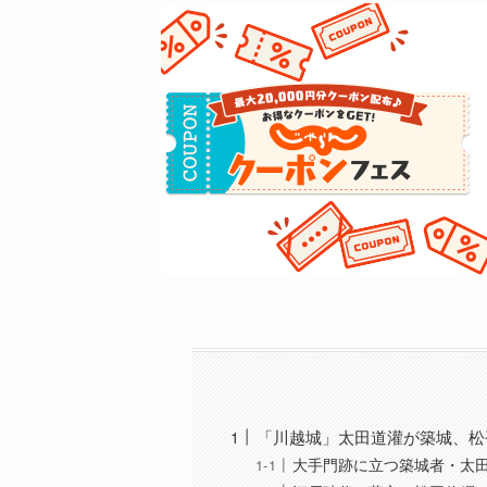
「川越城」太田道灌が築城、
大手門跡に立つ築城者・太