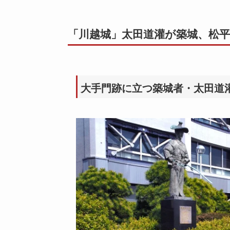
「川越城」太田道灌が築城、松
大手門跡に立つ築城者・太田道