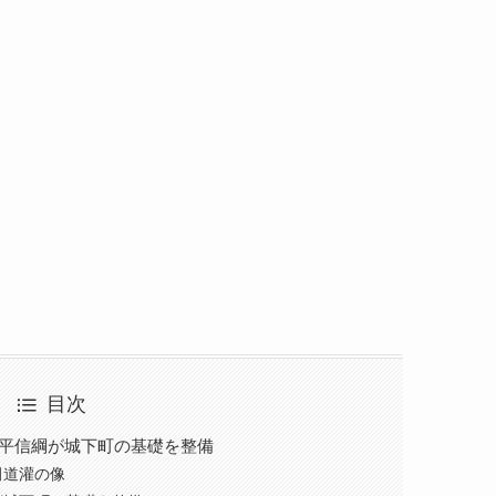
目次
松平信綱が城下町の基礎を整備
田道灌の像