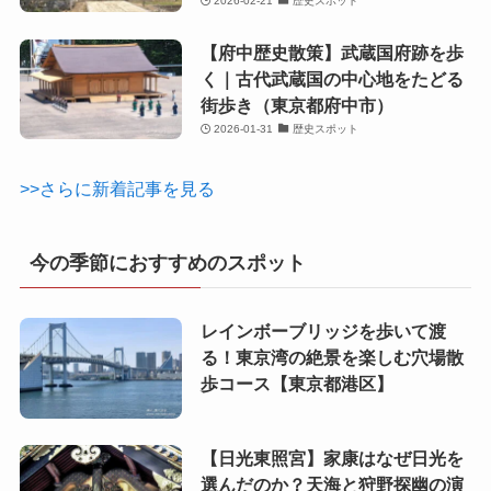
2026-02-21
歴史スポット
【府中歴史散策】武蔵国府跡を歩
く｜古代武蔵国の中心地をたどる
街歩き（東京都府中市）
2026-01-31
歴史スポット
>>さらに新着記事を見る
今の季節におすすめのスポット
レインボーブリッジを歩いて渡
る！東京湾の絶景を楽しむ穴場散
歩コース【東京都港区】
【日光東照宮】家康はなぜ日光を
選んだのか？天海と狩野探幽の演