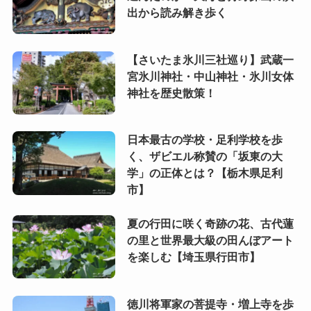
出から読み解き歩く
【さいたま氷川三社巡り】武蔵一
宮氷川神社・中山神社・氷川女体
神社を歴史散策！
日本最古の学校・足利学校を歩
く、ザビエル称賛の「坂東の大
学」の正体とは？【栃木県足利
市】
夏の行田に咲く奇跡の花、古代蓮
の里と世界最大級の田んぼアート
を楽しむ【埼玉県行田市】
徳川将軍家の菩提寺・増上寺を歩