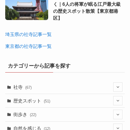
く｜6人の将軍が眠る江戸最大級
の歴史スポット散策【東京都港
区】
埼玉県の社寺記事一覧
東京都の社寺記事一覧
カテゴリーから記事を探す
社寺
(67)
(33)
歴史スポット
(51)
(18)
(2)
街歩き
(22)
(1)
(22)
(13)
自然を感じる
(12)