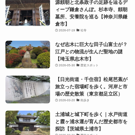
源頼朝と北条政子の足跡を辿るデ
ィープ鎌倉さんぽ。杉本寺、頼朝
墓所、安養院を巡る【神奈川県鎌
倉市】
2026-07-19
社寺
なぜ志木に巨大な田子山富士が？
江戸との物流が生んだ聖地の謎
【埼玉県志木市】
2026-05-30
歴史スポット
【日光街道・千住宿】松尾芭蕉が
旅立った宿場町を歩く。河岸と市
場の歴史散策（東京都足立区）
2026-03-20
街歩き
土浦城と城下町を歩く｜水戸街道
と霞ヶ浦水運が育んだ歴史都市を
探訪【茨城県土浦市】