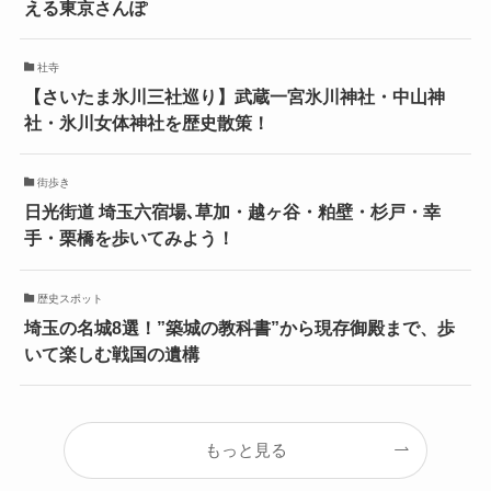
える東京さんぽ
社寺
【さいたま氷川三社巡り】武蔵一宮氷川神社・中山神
社・氷川女体神社を歴史散策！
街歩き
日光街道 埼玉六宿場､草加・越ヶ谷・粕壁・杉戸・幸
手・栗橋を歩いてみよう！
歴史スポット
埼玉の名城8選！”築城の教科書”から現存御殿まで、歩
いて楽しむ戦国の遺構
もっと見る