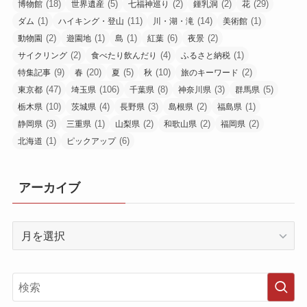
(18)
(5)
(2)
(2)
(29)
博物館
世界遺産
七福神巡り
鍾乳洞
花
(1)
(11)
(14)
(1)
ダム
ハイキング・登山
川・湖・滝
美術館
(2)
(1)
(1)
(6)
(2)
動物園
遊園地
島
紅葉
夜景
(2)
(4)
(1)
サイクリング
食べたり飲んだり
ふるさと納税
(9)
(20)
(5)
(10)
(2)
特集記事
春
夏
秋
旅のキーワード
(47)
(106)
(8)
(3)
(5)
東京都
埼玉県
千葉県
神奈川県
群馬県
(10)
(4)
(3)
(2)
(1)
栃木県
茨城県
長野県
島根県
福島県
(3)
(1)
(2)
(2)
(2)
静岡県
三重県
山梨県
和歌山県
福岡県
(1)
(6)
北海道
ピックアップ
アーカイブ
ア
ー
カ
イ
ブ