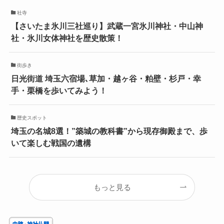
社寺
【さいたま氷川三社巡り】武蔵一宮氷川神社・中山神
社・氷川女体神社を歴史散策！
街歩き
日光街道 埼玉六宿場､草加・越ヶ谷・粕壁・杉戸・幸
手・栗橋を歩いてみよう！
歴史スポット
埼玉の名城8選！”築城の教科書”から現存御殿まで、歩
いて楽しむ戦国の遺構
もっと見る