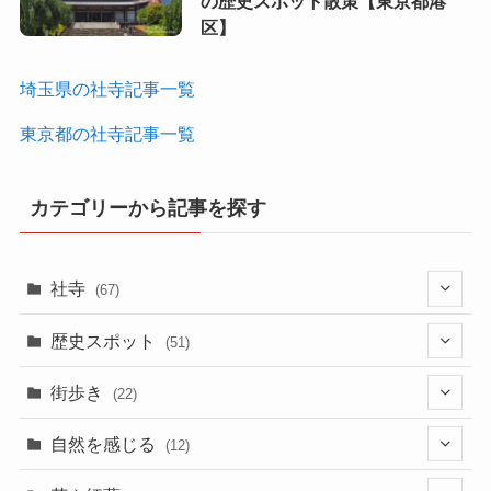
の歴史スポット散策【東京都港
区】
埼玉県の社寺記事一覧
東京都の社寺記事一覧
カテゴリーから記事を探す
社寺
(67)
(33)
歴史スポット
(51)
(18)
(2)
街歩き
(22)
(1)
(22)
(13)
自然を感じる
(12)
(3)
(10)
(5)