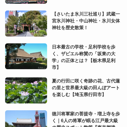
【さいたま氷川三社巡り】武蔵一
宮氷川神社・中山神社・氷川女体
神社を歴史散策！
日本最古の学校・足利学校を歩
く、ザビエル称賛の「坂東の大
学」の正体とは？【栃木県足利
市】
夏の行田に咲く奇跡の花、古代蓮
の里と世界最大級の田んぼアート
を楽しむ【埼玉県行田市】
徳川将軍家の菩提寺・増上寺を歩
く｜6人の将軍が眠る江戸最大級