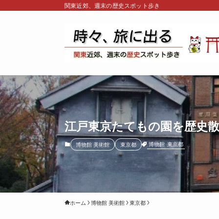
関東近郊、週末の歴史スポット歩き
江戸東京たてもの園を歴史散
博物館
東京都
博物館 美術館
東京都
ホーム
博物館 美術館
東京都