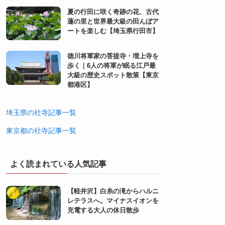
夏の行田に咲く奇跡の花、古代
蓮の里と世界最大級の田んぼア
ートを楽しむ【埼玉県行田市】
徳川将軍家の菩提寺・増上寺を
歩く｜6人の将軍が眠る江戸最
大級の歴史スポット散策【東京
都港区】
埼玉県の社寺記事一覧
東京都の社寺記事一覧
よく読まれている人気記事
【軽井沢】白糸の滝からハルニ
レテラスへ。マイナスイオンを
充電する大人の休日散歩