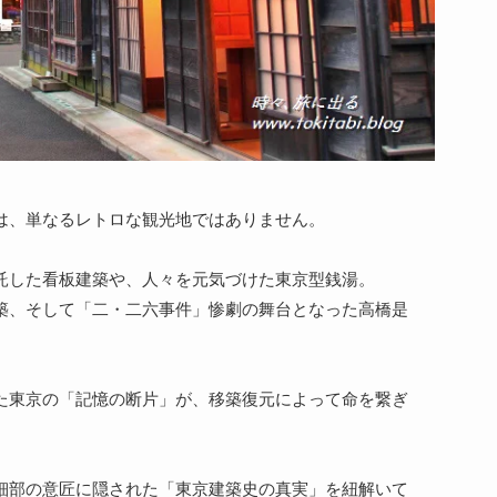
は、単なるレトロな観光地ではありません。
託した看板建築や、人々を元気づけた東京型銭湯。
築、そして「二・二六事件」惨劇の舞台となった高橋是
た東京の「記憶の断片」が、移築復元によって命を繋ぎ
細部の意匠に隠された「東京建築史の真実」を紐解いて