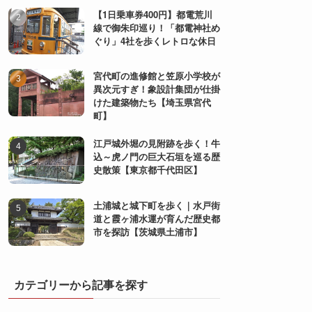
【1日乗車券400円】都電荒川
線で御朱印巡り！「都電神社め
ぐり」4社を歩くレトロな休日
宮代町の進修館と笠原小学校が
異次元すぎ！象設計集団が仕掛
けた建築物たち【埼玉県宮代
町】
江戸城外堀の見附跡を歩く！牛
込～虎ノ門の巨大石垣を巡る歴
史散策【東京都千代田区】
土浦城と城下町を歩く｜水戸街
道と霞ヶ浦水運が育んだ歴史都
市を探訪【茨城県土浦市】
カテゴリーから記事を探す