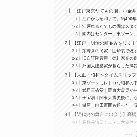
「江戸東京たてもの園」小金井
江戸から昭和まで。約400
江戸東京たてもの園はスタ
園内はセンター、東ゾーン
【江戸・明治の町並みを歩く】
茅葺きの民家｜囲炉裏で燻
旧自証院霊屋｜徳川家光の
外国人建築家が暮らした洋
【大正・昭和へタイムスリップ
東ゾーンにレトロな昭和の
武居三省堂｜関東大震災か
子宝湯｜関東大震災後に、
鍵屋｜内田百閒も通った、
【近代史の舞台に出会う】高橋
高橋是清邸｜二・二六事件