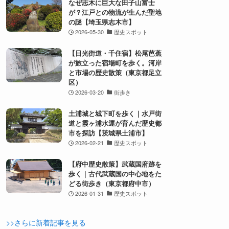
なぜ志木に巨大な田子山富士
が？江戸との物流が生んだ聖地
の謎【埼玉県志木市】
2026-05-30
歴史スポット
【日光街道・千住宿】松尾芭蕉
が旅立った宿場町を歩く。河岸
と市場の歴史散策（東京都足立
区）
2026-03-20
街歩き
土浦城と城下町を歩く｜水戸街
道と霞ヶ浦水運が育んだ歴史都
市を探訪【茨城県土浦市】
2026-02-21
歴史スポット
【府中歴史散策】武蔵国府跡を
歩く｜古代武蔵国の中心地をた
どる街歩き（東京都府中市）
2026-01-31
歴史スポット
>>さらに新着記事を見る