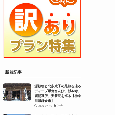
新着記事
源頼朝と北条政子の足跡を辿る
ディープ鎌倉さんぽ。杉本寺、
頼朝墓所、安養院を巡る【神奈
川県鎌倉市】
2026-07-19
社寺