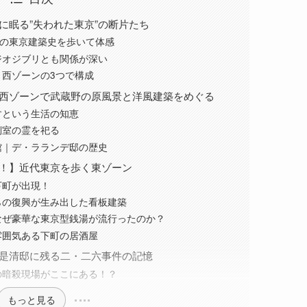
に眠る”失われた東京”の断片たち
年の東京建築史を歩いて体感
ジオジブリとも関係が深い
、西ゾーンの3つで構成
西ゾーンで武蔵野の原風景と洋風建築をめぐる
すという生活の知恵
側室の霊を祀る
館｜デ・ラランデ邸の歴史
！】近代東京を歩く東ゾーン
下町が出現！
らの復興が生み出した看板建築
なぜ豪華な東京型銭湯が流行ったのか？
雰囲気ある下町の居酒屋
是清邸に残る二・二六事件の記憶
の暗殺現場がここにある！？
もっと見る