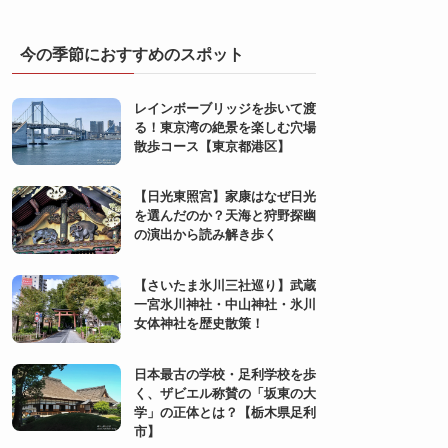
今の季節におすすめのスポット
レインボーブリッジを歩いて渡
る！東京湾の絶景を楽しむ穴場
散歩コース【東京都港区】
【日光東照宮】家康はなぜ日光
を選んだのか？天海と狩野探幽
の演出から読み解き歩く
【さいたま氷川三社巡り】武蔵
一宮氷川神社・中山神社・氷川
女体神社を歴史散策！
日本最古の学校・足利学校を歩
く、ザビエル称賛の「坂東の大
学」の正体とは？【栃木県足利
市】