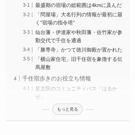
最盛期の宿場の総範囲は4kmに及んだ
「問屋場」大名行列の情報が最初に届
く”宿場の指令塔”
仙台藩・伊達家や秋田藩・佐竹家が参
勤交代で千住を通過
「勝専寺」かつて徳川御殿が置かれた
「横山家住宅」旧千住宿を象徴する伝
馬屋敷
千住宿歩きのお役立ち情報
足立区のコミュニティバス「はるか
ぜ」
もっと見る