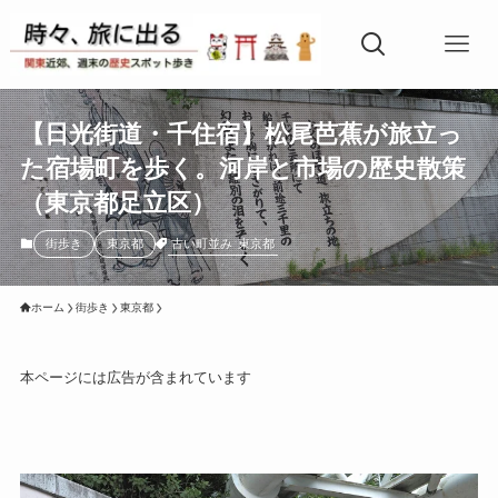
【日光街道・千住宿】松尾芭蕉が旅立っ
た宿場町を歩く。河岸と市場の歴史散策
（東京都足立区）
古い町並み
東京都
街歩き
東京都
ホーム
街歩き
東京都
本ページには広告が含まれています