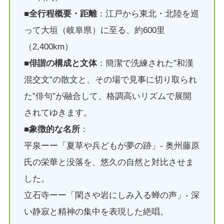
■全行程概要・距離
：江戸から東北・北陸を巡
って大垣（岐阜県）に至る、約600里
（2,400km）
■
俳諧の構成と文体
：簡潔で洗練された”和漢
混交文”の散文と、その場で見事に切り取られ
た”俳句”が融合して、格調高いリズムで展開
されてゆきます。
■
象徴的な名所
：
平泉ーー「夏草や兵どもが夢の跡」- 奥州藤原
氏の栄華と没落を、悠久の自然と対比させま
した。
立石寺ーー「閑さや岩にしみ入る蝉の声」- 深
い静寂と精神の集中を表現した絶唱。