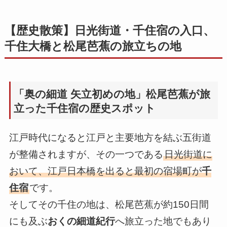
【歴史散策】日光街道・千住宿の入口、
千住大橋と松尾芭蕉の旅立ちの地
「奥の細道 矢立初めの地」松尾芭蕉が旅
立った千住宿の歴史スポット
江戸時代になると江戸と主要地方を結ぶ五街道
が整備されますが、その一つである
日光街道に
おいて、江戸日本橋を出ると最初の宿場町が
千
住宿
です。
そしてその千住の地は、松尾芭蕉が約150日間
にも及ぶ
おくの細道紀行
へ旅立った地でもあり