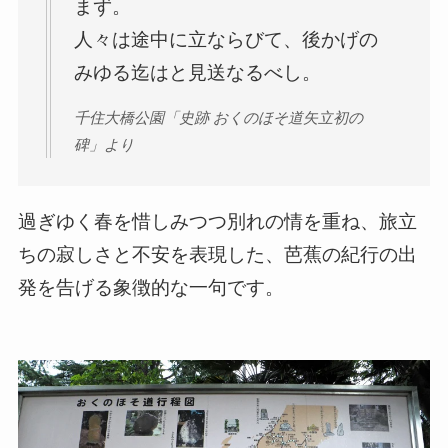
まず。
人々は途中に立ならびて、後かげの
みゆる迄はと見送なるべし。
千住大橋公園「史跡 おくのほそ道矢立初の
碑」より
過ぎゆく春を惜しみつつ別れの情を重ね、旅立
ちの寂しさと不安を表現した、芭蕉の紀行の出
発を告げる象徴的な一句です。