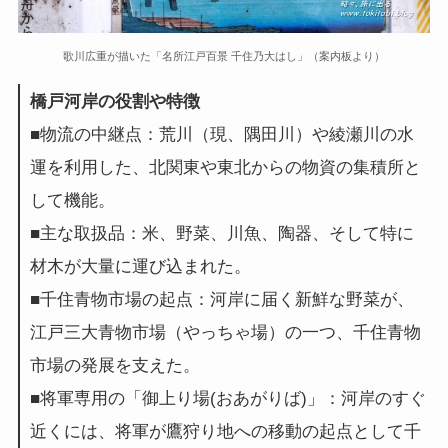
歌川広重が描いた「名所江戸百景 千住乃大はし」（案内板より）
橋戸河岸の役割や特徴
■物流の中継点：荒川（現、隅田川）や綾瀬川の水
運を利用した、北関東や東北からの物資の集積所と
して機能。
■主な取扱品：米、野菜、川魚、陶器、そして特に
材木が大量に運び込まれた。
■千住青物市場の起点：河岸に届く新鮮な野菜が、
江戸三大青物市場（やっちゃ場）の一つ、千住青物
市場の発展を支えた。
■将軍専用の「御上り場(おあがりば)」：河岸のすぐ
近くには、将軍が鷹狩り地への移動の起点として千