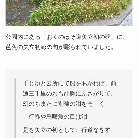
公園内にある「おくのほそ道矢立初の碑」に、
芭蕉の矢立初めの句が彫られていました。
千じゆと云所にて船をあがれば、前
途三千里のおもひ胸にふさがりて、
幻のちまたに別離の泪をそゝく
行春や鳥啼魚の目は泪
是を矢立の初として、行道なをすゝ