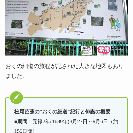
おくの細道の旅程が記された大きな地図もあり
ました。
松尾芭蕉の”おくの細道”紀行と俳諧の概要
■
期間
：元禄2年(1689年)3月27日～9月6日（約
150日間）