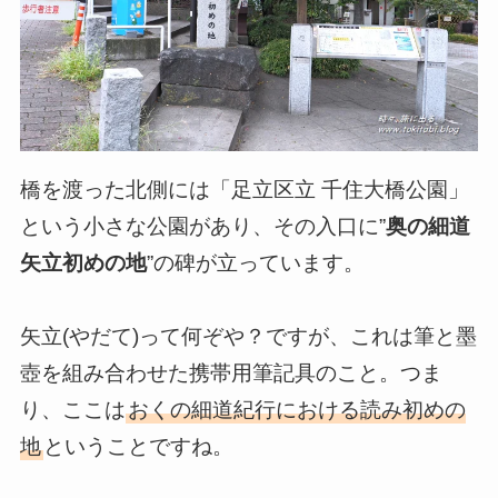
橋を渡った北側には「足立区立 千住大橋公園」
という小さな公園があり、その入口に”
奥の細道
矢立初めの地
”の碑が立っています。
矢立(やだて)って何ぞや？ですが、これは筆と墨
壺を組み合わせた携帯用筆記具のこと。つま
り、ここは
おくの細道紀行における読み初めの
地
ということですね。