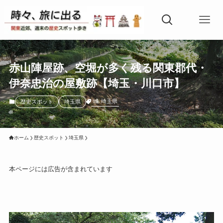
赤山陣屋跡、空堀が多く残る関東郡代・
伊奈忠治の屋敷跡【埼玉・川口市】
城
埼玉県
歴史スポット
埼玉県
ホーム
歴史スポット
埼玉県
本ページには広告が含まれています